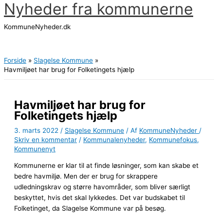
Nyheder fra kommunerne
Gå
til
KommuneNyheder.dk
indholdet
Hovedmenu
Forside
Slagelse Kommune
Havmiljøet har brug for Folketingets hjælp
Havmiljøet har brug for
Folketingets hjælp
3. marts 2022
/
Slagelse Kommune
/ Af
KommuneNyheder
/
Skriv en kommentar
/
Kommunalenyheder
,
Kommunefokus
,
Kommunenyt
Kommunerne er klar til at finde løsninger, som kan skabe et
bedre havmiljø. Men der er brug for skrappere
udledningskrav og større havområder, som bliver særligt
beskyttet, hvis det skal lykkedes. Det var budskabet til
Folketinget, da Slagelse Kommune var på besøg.