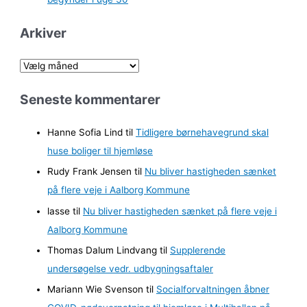
Arkiver
A
r
Seneste kommentarer
k
i
Hanne Sofia Lind
til
Tidligere børnehavegrund skal
v
huse boliger til hjemløse
e
Rudy Frank Jensen
til
Nu bliver hastigheden sænket
r
på flere veje i Aalborg Kommune
lasse
til
Nu bliver hastigheden sænket på flere veje i
Aalborg Kommune
Thomas Dalum Lindvang
til
Supplerende
undersøgelse vedr. udbygningsaftaler
Mariann Wie Svenson
til
Socialforvaltningen åbner