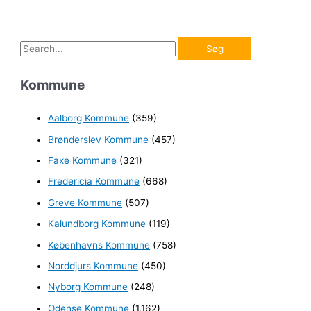
S
ø
Kommune
g
e
Aalborg Kommune
(359)
f
Brønderslev Kommune
(457)
t
e
Faxe Kommune
(321)
r
Fredericia Kommune
(668)
:
Greve Kommune
(507)
Kalundborg Kommune
(119)
Københavns Kommune
(758)
Norddjurs Kommune
(450)
Nyborg Kommune
(248)
Odense Kommune
(1.162)