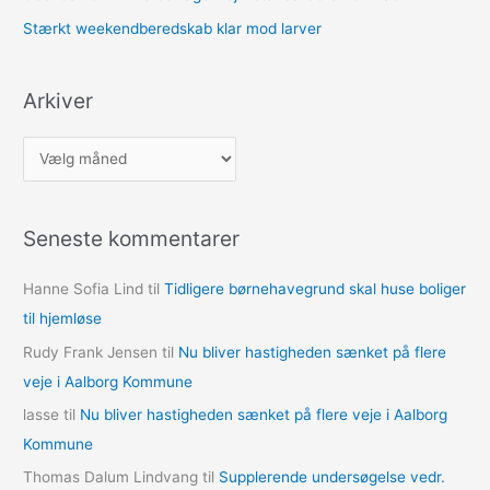
Stærkt weekendberedskab klar mod larver
Arkiver
A
r
k
Seneste kommentarer
i
v
Hanne Sofia Lind
til
Tidligere børnehavegrund skal huse boliger
e
til hjemløse
r
Rudy Frank Jensen
til
Nu bliver hastigheden sænket på flere
veje i Aalborg Kommune
lasse
til
Nu bliver hastigheden sænket på flere veje i Aalborg
Kommune
Thomas Dalum Lindvang
til
Supplerende undersøgelse vedr.