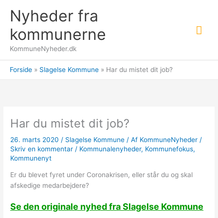
Gå
Nyheder fra
til
Hov
indholdet
kommunerne
KommuneNyheder.dk
Forside
Slagelse Kommune
Har du mistet dit job?
Har du mistet dit job?
26. marts 2020
/
Slagelse Kommune
/ Af
KommuneNyheder
/
Skriv en kommentar
/
Kommunalenyheder
,
Kommunefokus
,
Kommunenyt
Er du blevet fyret under Coronakrisen, eller står du og skal
afskedige medarbejdere?
Se den originale nyhed fra Slagelse Kommune