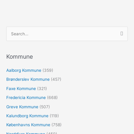
S
ø
g
e
Kommune
f
Aalborg Kommune
(359)
t
e
Brønderslev Kommune
(457)
r
Faxe Kommune
(321)
:
Fredericia Kommune
(668)
Greve Kommune
(507)
Kalundborg Kommune
(119)
Københavns Kommune
(758)
Norddjurs Kommune
(450)