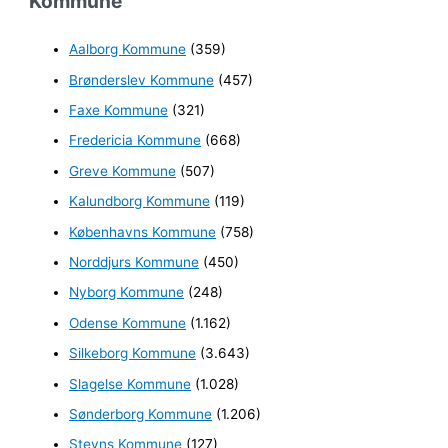
Kommune
e
Aalborg Kommune
(359)
f
Brønderslev Kommune
(457)
t
e
Faxe Kommune
(321)
r
Fredericia Kommune
(668)
:
Greve Kommune
(507)
Kalundborg Kommune
(119)
Københavns Kommune
(758)
Norddjurs Kommune
(450)
Nyborg Kommune
(248)
Odense Kommune
(1.162)
Silkeborg Kommune
(3.643)
Slagelse Kommune
(1.028)
Sønderborg Kommune
(1.206)
Stevns Kommune
(127)