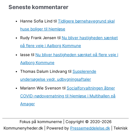
r
Seneste kommentarer
k
i
Hanne Sofia Lind
til
Tidligere børnehavegrund skal
v
huse boliger til hjemløse
e
Rudy Frank Jensen
til
Nu bliver hastigheden sænket
r
på flere veje i Aalborg Kommune
lasse
til
Nu bliver hastigheden sænket på flere veje i
Aalborg Kommune
Thomas Dalum Lindvang
til
Supplerende
undersøgelse vedr. udbygningsaftaler
Mariann Wie Svenson
til
Socialforvaltningen åbner
COVID-nødovernatning til hjemløse i Multihallen på
Amager
Fokus på kommunerne | Copyright © 2020-2026
Kommunenyheder.dk | Powered by
Pressemeddelelse.dk
| Teknisk