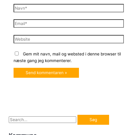
Navn*
Email*
Website
Gem mit navn, mail og websted i denne browser til
næste gang jeg kommenterer.
S
ø
g