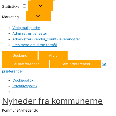
Statistikker
Statistikker
Marketing
Marketing
Vælg muligheder
Administrer tjenester
Administrer {vendor_count} leverandører
Læs mere om disse formål
Godkend
Afvis
Se præferencer
Gem præferencer
Se
præferencer
Cookiepolitik
Privatlivspolitik
Nyheder fra kommunerne
Gå
til
KommuneNyheder.dk
indholdet