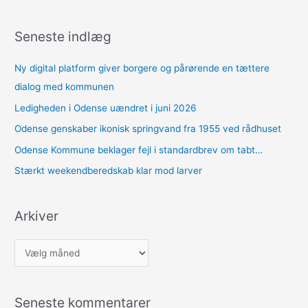
Seneste indlæg
Ny digital platform giver borgere og pårørende en tættere
dialog med kommunen
Ledigheden i Odense uændret i juni 2026
Odense genskaber ikonisk springvand fra 1955 ved rådhuset
Odense Kommune beklager fejl i standardbrev om tabt…
Stærkt weekendberedskab klar mod larver
Arkiver
A
r
k
Seneste kommentarer
i