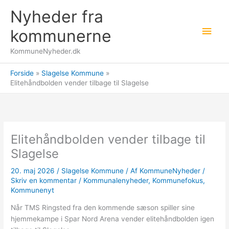
Gå
Nyheder fra
til
Hov
indholdet
kommunerne
KommuneNyheder.dk
Forside
Slagelse Kommune
Elitehåndbolden vender tilbage til Slagelse
Elitehåndbolden vender tilbage til
Slagelse
20. maj 2026
/
Slagelse Kommune
/ Af
KommuneNyheder
/
Skriv en kommentar
/
Kommunalenyheder
,
Kommunefokus
,
Kommunenyt
Når TMS Ringsted fra den kommende sæson spiller sine
hjemmekampe i Spar Nord Arena vender elitehåndbolden igen