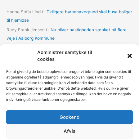
v
Hanne Sofia Lind
til
Tidligere børnehavegrund skal huse boliger
e
til hjemløse
r
Rudy Frank Jensen
til
Nu bliver hastigheden sænket på flere
veje i Aalborg Kommune
lasse
til
Nu bliver hastigheden sænket på flere veje i Aalborg
Administrer samtykke til
Kommune
cookies
Thomas Dalum Lindvang
til
Supplerende undersøgelse vedr.
For at give dig de bedste oplevelser bruger vi teknologier som cookies til
udbygningsaftaler
at gemme og/eller få adgang til enhedsoplysninger. Hvis du giver dit
samtykke til disse teknologier, kan vi behandle data som f.eks.
Mariann Wie Svenson
til
Socialforvaltningen åbner COVID-
browsingadfærd eller unikke ID'er på dette websted. Hvis du ikke giver
nødovernatning til hjemløse i Multihallen på Amager
dit samtykke eller trækker dit samtykke tilbage, kan det have en negativ
indvirkning på visse funktioner og egenskaber.
Godkend
Fokus på kommunerne | Copyright © 2020-2026
Kommunenyheder.dk | Powered by
Pressemeddelelse.dk
|
Afvis
Teknisk support
Webbureau.dk