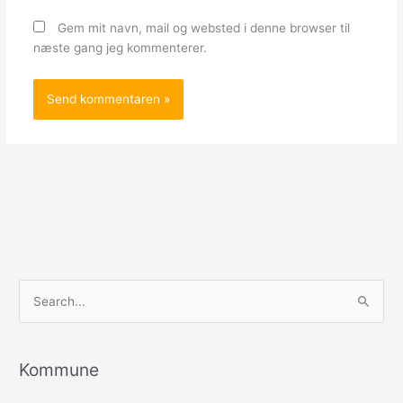
Gem mit navn, mail og websted i denne browser til
næste gang jeg kommenterer.
S
ø
g
e
Kommune
f