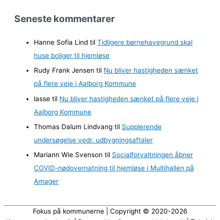
r
Seneste kommentarer
k
i
Hanne Sofia Lind
til
Tidligere børnehavegrund skal
v
huse boliger til hjemløse
e
Rudy Frank Jensen
til
Nu bliver hastigheden sænket
r
på flere veje i Aalborg Kommune
lasse
til
Nu bliver hastigheden sænket på flere veje i
Aalborg Kommune
Thomas Dalum Lindvang
til
Supplerende
undersøgelse vedr. udbygningsaftaler
Mariann Wie Svenson
til
Socialforvaltningen åbner
COVID-nødovernatning til hjemløse i Multihallen på
Amager
Fokus på kommunerne | Copyright © 2020-2026