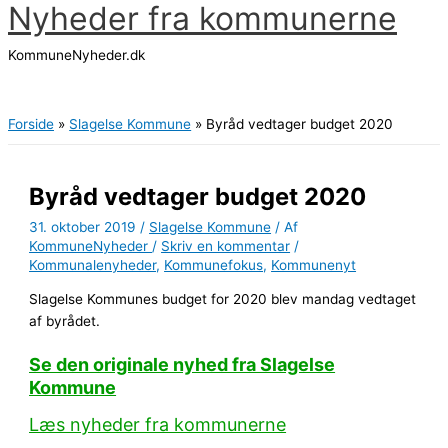
Nyheder fra kommunerne
Gå
til
KommuneNyheder.dk
indholdet
Hovedmenu
Forside
Slagelse Kommune
Byråd vedtager budget 2020
Byråd vedtager budget 2020
31. oktober 2019
/
Slagelse Kommune
/ Af
KommuneNyheder
/
Skriv en kommentar
/
Kommunalenyheder
,
Kommunefokus
,
Kommunenyt
Slagelse Kommunes budget for 2020 blev mandag vedtaget
af byrådet.
Se den originale nyhed fra Slagelse
Kommune
Læs nyheder fra kommunerne