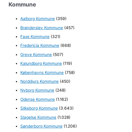
Kommune
g
e
Aalborg Kommune
(359)
f
Brønderslev Kommune
(457)
t
e
Faxe Kommune
(321)
r
Fredericia Kommune
(668)
:
Greve Kommune
(507)
Kalundborg Kommune
(119)
Københavns Kommune
(758)
Norddjurs Kommune
(450)
Nyborg Kommune
(248)
Odense Kommune
(1.162)
Silkeborg Kommune
(3.643)
Slagelse Kommune
(1.028)
Sønderborg Kommune
(1.206)