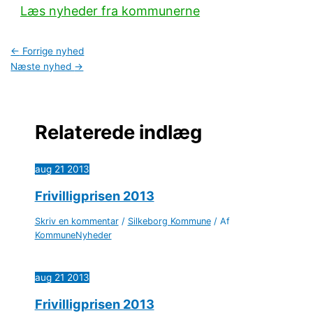
Læs nyheder fra kommunerne
←
Forrige nyhed
Næste nyhed
→
Relaterede indlæg
aug
21
2013
Frivilligprisen 2013
Skriv en kommentar
/
Silkeborg Kommune
/ Af
KommuneNyheder
aug
21
2013
Frivilligprisen 2013