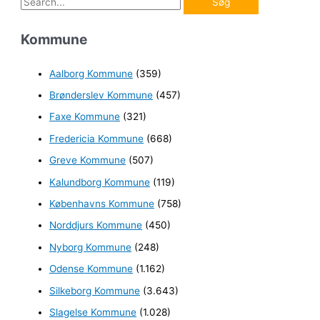
ø
Kommune
g
e
Aalborg Kommune
(359)
f
Brønderslev Kommune
(457)
t
e
Faxe Kommune
(321)
r
Fredericia Kommune
(668)
:
Greve Kommune
(507)
Kalundborg Kommune
(119)
Københavns Kommune
(758)
Norddjurs Kommune
(450)
Nyborg Kommune
(248)
Odense Kommune
(1.162)
Silkeborg Kommune
(3.643)
Slagelse Kommune
(1.028)