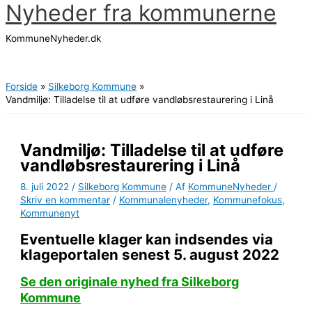
Nyheder fra kommunerne
Gå
til
KommuneNyheder.dk
indholdet
Hovedmenu
Forside
Silkeborg Kommune
Vandmiljø: Tilladelse til at udføre vandløbsrestaurering i Linå
Vandmiljø: Tilladelse til at udføre
vandløbsrestaurering i Linå
8. juli 2022
/
Silkeborg Kommune
/ Af
KommuneNyheder
/
Skriv en kommentar
/
Kommunalenyheder
,
Kommunefokus
,
Kommunenyt
Eventuelle klager kan indsendes via
klageportalen senest 5. august 2022
Se den originale nyhed fra Silkeborg
Kommune