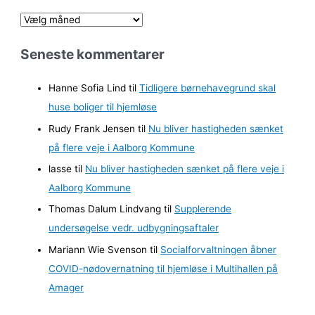
A
r
Seneste kommentarer
k
i
Hanne Sofia Lind
til
Tidligere børnehavegrund skal
v
huse boliger til hjemløse
e
Rudy Frank Jensen
til
Nu bliver hastigheden sænket
r
på flere veje i Aalborg Kommune
lasse
til
Nu bliver hastigheden sænket på flere veje i
Aalborg Kommune
Thomas Dalum Lindvang
til
Supplerende
undersøgelse vedr. udbygningsaftaler
Mariann Wie Svenson
til
Socialforvaltningen åbner
COVID-nødovernatning til hjemløse i Multihallen på
Amager