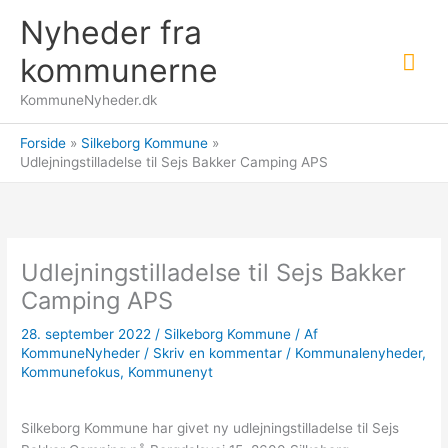
Gå
Nyheder fra
til
Hov
indholdet
kommunerne
KommuneNyheder.dk
Forside
Silkeborg Kommune
Udlejningstilladelse til Sejs Bakker Camping APS
Udlejningstilladelse til Sejs Bakker
Camping APS
28. september 2022
/
Silkeborg Kommune
/ Af
KommuneNyheder
/
Skriv en kommentar
/
Kommunalenyheder
,
Kommunefokus
,
Kommunenyt
Silkeborg Kommune har givet ny udlejningstilladelse til Sejs