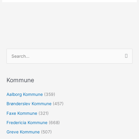
S
ø
g
e
Kommune
f
Aalborg Kommune
(359)
t
e
Brønderslev Kommune
(457)
r
Faxe Kommune
(321)
:
Fredericia Kommune
(668)
Greve Kommune
(507)