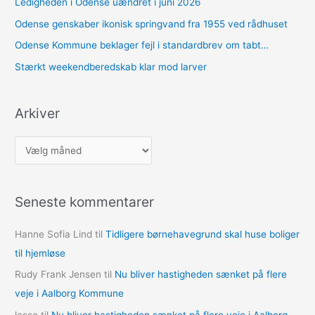
Ledigheden i Odense uændret i juni 2026
Odense genskaber ikonisk springvand fra 1955 ved rådhuset
Odense Kommune beklager fejl i standardbrev om tabt…
Stærkt weekendberedskab klar mod larver
Arkiver
A
r
k
Seneste kommentarer
i
v
Hanne Sofia Lind
til
Tidligere børnehavegrund skal huse boliger
e
til hjemløse
r
Rudy Frank Jensen
til
Nu bliver hastigheden sænket på flere
veje i Aalborg Kommune
lasse
til
Nu bliver hastigheden sænket på flere veje i Aalborg