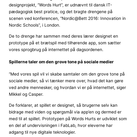
designprojekt, “Words Hurt”, er udnævnt til dansk IT-
pædagogisk best pratice, og det bragte drengene på
scenen ved konferencen, “Nordic@Bett 2016: Innovation in
Nordic Schools”, i London.
De to drenge har sammen med deres lærer designet en
prototype på et brætspil med tilhørende app, som sætter
vores sprogbrug på internettet på dagsordenen.
Spillerne taler om den grove tone på sociale medier
“Med vores spil vil vi skabe samtaler om den grove tone på
sociale medier, så vi tænker mere over, hvad det kan gøre
ved andre mennesker, og hvordan vi er på internettet, siger
Mikkel og Casper.
De forklarer, at spillet er designet, så brugerne selv kan
bidrage med viden og spørgsmål via app’en og dermed er
med til at spillet. Prototypen på Words Hurts er udviklet som
en del af undervisningen i FabLab, hvor eleverne har
adgang til nye digitale teknologier.