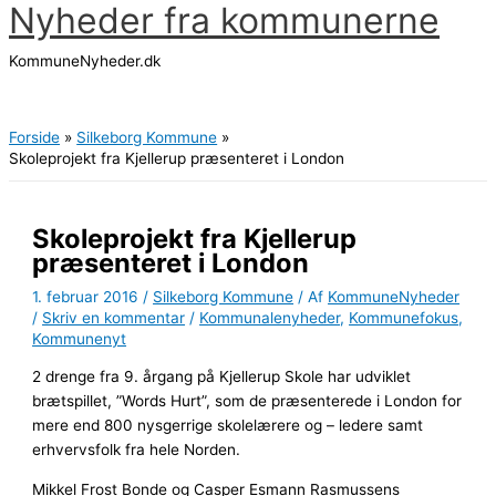
Nyheder fra kommunerne
Gå
til
KommuneNyheder.dk
indholdet
Hovedmenu
Forside
Silkeborg Kommune
Skoleprojekt fra Kjellerup præsenteret i London
Skoleprojekt fra Kjellerup
præsenteret i London
1. februar 2016
/
Silkeborg Kommune
/ Af
KommuneNyheder
/
Skriv en kommentar
/
Kommunalenyheder
,
Kommunefokus
,
Kommunenyt
2 drenge fra 9. årgang på Kjellerup Skole har udviklet
brætspillet, ”Words Hurt”, som de præsenterede i London for
mere end 800 nysgerrige skolelærere og – ledere samt
erhvervsfolk fra hele Norden.
Mikkel Frost Bonde og Casper Esmann Rasmussens