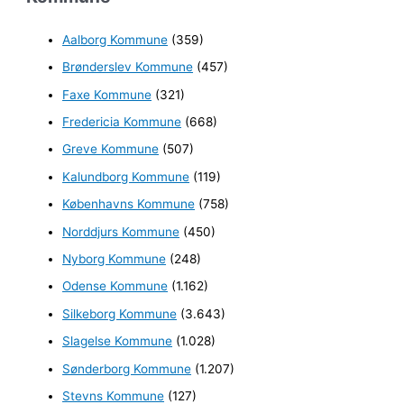
e
Aalborg Kommune
(359)
f
Brønderslev Kommune
(457)
t
e
Faxe Kommune
(321)
r
Fredericia Kommune
(668)
:
Greve Kommune
(507)
Kalundborg Kommune
(119)
Københavns Kommune
(758)
Norddjurs Kommune
(450)
Nyborg Kommune
(248)
Odense Kommune
(1.162)
Silkeborg Kommune
(3.643)
Slagelse Kommune
(1.028)
Sønderborg Kommune
(1.207)
Stevns Kommune
(127)