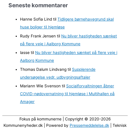
Seneste kommentarer
k
i
Hanne Sofia Lind
til
Tidligere børnehavegrund skal
v
huse boliger til hjemløse
e
Rudy Frank Jensen
til
Nu bliver hastigheden sænket
r
på flere veje i Aalborg Kommune
lasse
til
Nu bliver hastigheden sænket på flere veje i
Aalborg Kommune
Thomas Dalum Lindvang
til
Supplerende
undersøgelse vedr. udbygningsaftaler
Mariann Wie Svenson
til
Socialforvaltningen åbner
COVID-nødovernatning til hjemløse i Multihallen på
Amager
Fokus på kommunerne | Copyright © 2020-2026
Kommunenyheder.dk | Powered by
Pressemeddelelse.dk
| Teknisk