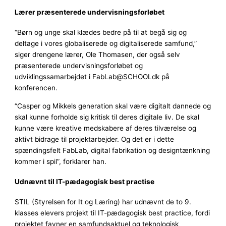
Lærer præsenterede undervisningsforløbet
“Børn og unge skal klædes bedre på til at begå sig og
deltage i vores globaliserede og digitaliserede samfund,”
siger drengene lærer, Ole Thomasen, der også selv
præsenterede undervisningsforløbet og
udviklingssamarbejdet i FabLab@SCHOOLdk på
konferencen.
“Casper og Mikkels generation skal være digitalt dannede og
skal kunne forholde sig kritisk til deres digitale liv. De skal
kunne være kreative medskabere af deres tilværelse og
aktivt bidrage til projektarbejder. Og det er i dette
spændingsfelt FabLab, digital fabrikation og designtænkning
kommer i spil”, forklarer han.
Udnævnt til IT-pædagogisk best practise
STIL (Styrelsen for It og Læring) har udnævnt de to 9.
klasses elevers projekt til IT-pædagogisk best practice, fordi
projektet favner en samfundsaktuel og teknologisk