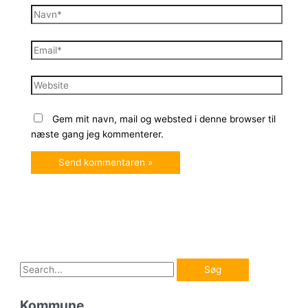
Navn*
Email*
Website
Gem mit navn, mail og websted i denne browser til
næste gang jeg kommenterer.
S
ø
Kommune
g