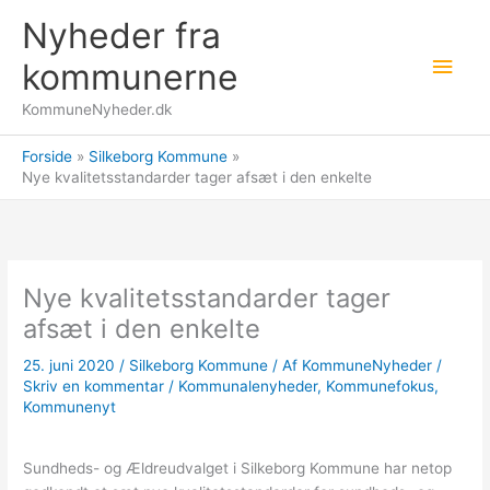
Gå
Nyheder fra
til
Hov
indholdet
kommunerne
KommuneNyheder.dk
Forside
Silkeborg Kommune
Nye kvalitetsstandarder tager afsæt i den enkelte
Nye kvalitetsstandarder tager
afsæt i den enkelte
25. juni 2020
/
Silkeborg Kommune
/ Af
KommuneNyheder
/
Skriv en kommentar
/
Kommunalenyheder
,
Kommunefokus
,
Kommunenyt
Sundheds- og Ældreudvalget i Silkeborg Kommune har netop