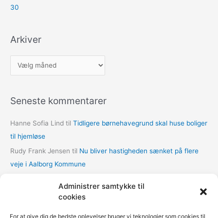
30
Arkiver
A
r
k
Seneste kommentarer
i
v
Hanne Sofia Lind
til
Tidligere børnehavegrund skal huse boliger
e
til hjemløse
r
Rudy Frank Jensen
til
Nu bliver hastigheden sænket på flere
veje i Aalborg Kommune
lasse
til
Nu bliver hastigheden sænket på flere veje i Aalborg
Administrer samtykke til
Kommune
cookies
Thomas Dalum Lindvang
til
Supplerende undersøgelse vedr.
For at give dig de bedste oplevelser bruger vi teknologier som cookies til