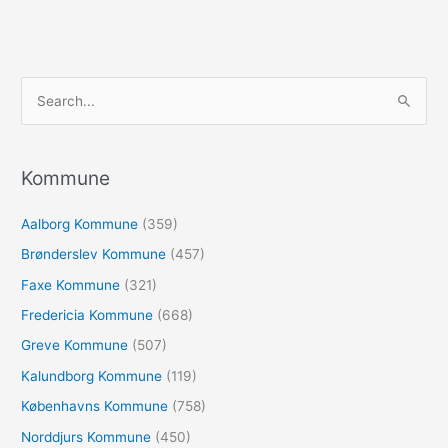
S
ø
g
e
Kommune
f
Aalborg Kommune
(359)
t
e
Brønderslev Kommune
(457)
r
Faxe Kommune
(321)
:
Fredericia Kommune
(668)
Greve Kommune
(507)
Kalundborg Kommune
(119)
Københavns Kommune
(758)
Norddjurs Kommune
(450)