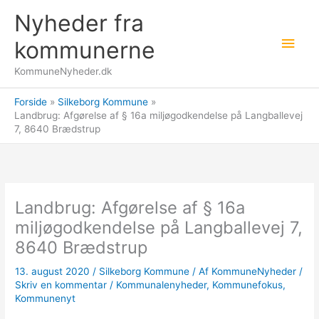
Gå
Nyheder fra
til
Hov
indholdet
kommunerne
KommuneNyheder.dk
Forside
Silkeborg Kommune
Landbrug: Afgørelse af § 16a miljøgodkendelse på Langballevej
7, 8640 Brædstrup
Landbrug: Afgørelse af § 16a
miljøgodkendelse på Langballevej 7,
8640 Brædstrup
13. august 2020
/
Silkeborg Kommune
/ Af
KommuneNyheder
/
Skriv en kommentar
/
Kommunalenyheder
,
Kommunefokus
,
Kommunenyt