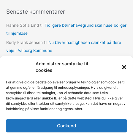
k
Seneste kommentarer
i
v
Hanne Sofia Lind
til
Tidligere børnehavegrund skal huse boliger
e
til hjemløse
r
Rudy Frank Jensen
til
Nu bliver hastigheden sænket på flere
veje i Aalborg Kommune
lasse
til
Nu bliver hastigheden sænket på flere veje i Aalborg
Administrer samtykke til
Kommune
cookies
Thomas Dalum Lindvang
til
Supplerende undersøgelse vedr.
For at give dig de bedste oplevelser bruger vi teknologier som cookies til
udbygningsaftaler
at gemme og/eller få adgang til enhedsoplysninger. Hvis du giver dit
samtykke til disse teknologier, kan vi behandle data som f.eks.
Mariann Wie Svenson
til
Socialforvaltningen åbner COVID-
browsingadfærd eller unikke ID'er på dette websted. Hvis du ikke giver
nødovernatning til hjemløse i Multihallen på Amager
dit samtykke eller trækker dit samtykke tilbage, kan det have en negativ
indvirkning på visse funktioner og egenskaber.
Godkend
Fokus på kommunerne | Copyright © 2020-2026