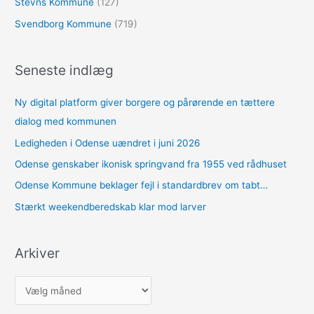
Stevns Kommune
(127)
Svendborg Kommune
(719)
Seneste indlæg
Ny digital platform giver borgere og pårørende en tættere
dialog med kommunen
Ledigheden i Odense uændret i juni 2026
Odense genskaber ikonisk springvand fra 1955 ved rådhuset
Odense Kommune beklager fejl i standardbrev om tabt…
Stærkt weekendberedskab klar mod larver
Arkiver
A
r