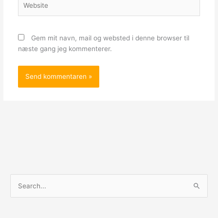
Gem mit navn, mail og websted i denne browser til
næste gang jeg kommenterer.
S
ø
g