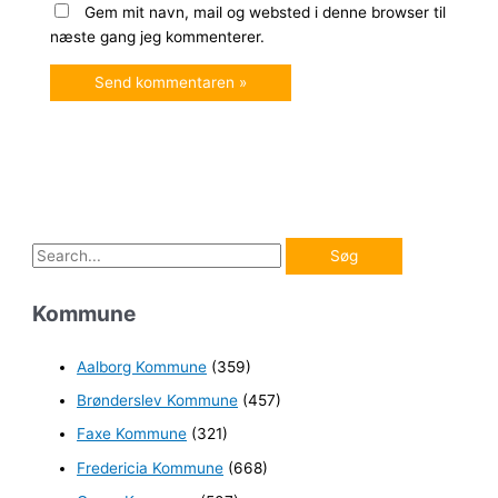
Gem mit navn, mail og websted i denne browser til
næste gang jeg kommenterer.
S
ø
Kommune
g
e
Aalborg Kommune
(359)
f
Brønderslev Kommune
(457)
t
e
Faxe Kommune
(321)
r
Fredericia Kommune
(668)
: