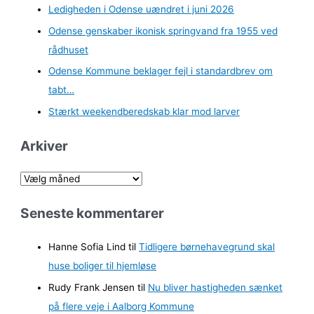
Ledigheden i Odense uændret i juni 2026
Odense genskaber ikonisk springvand fra 1955 ved
rådhuset
Odense Kommune beklager fejl i standardbrev om
tabt…
Stærkt weekendberedskab klar mod larver
Arkiver
A
r
Seneste kommentarer
k
i
Hanne Sofia Lind
til
Tidligere børnehavegrund skal
v
huse boliger til hjemløse
e
Rudy Frank Jensen
til
Nu bliver hastigheden sænket
r
på flere veje i Aalborg Kommune