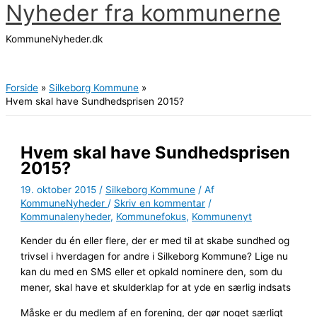
Nyheder fra kommunerne
Gå
til
KommuneNyheder.dk
indholdet
Hovedmenu
Forside
Silkeborg Kommune
Hvem skal have Sundhedsprisen 2015?
Hvem skal have Sundhedsprisen
2015?
19. oktober 2015
/
Silkeborg Kommune
/ Af
KommuneNyheder
/
Skriv en kommentar
/
Kommunalenyheder
,
Kommunefokus
,
Kommunenyt
Kender du én eller flere, der er med til at skabe sundhed og
trivsel i hverdagen for andre i Silkeborg Kommune? Lige nu
kan du med en SMS eller et opkald nominere den, som du
mener, skal have et skulderklap for at yde en særlig indsats
Måske er du medlem af en forening, der gør noget særligt