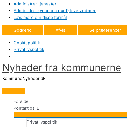
Administrer tjenester
Administrer {vendor_count} leverandører
Læs mere om disse formål
Godkend
Afvis
Se præferencer
Cookiepolitik
Privatlivspolitik
Nyheder fra kommunerne
Gå
til
KommuneNyheder.dk
indholdet
Hovedmenu
Forside
Kontakt os
Privatlivspolitik