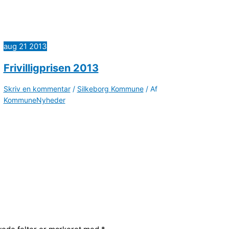
aug
21
2013
Frivilligprisen 2013
Skriv en kommentar
/
Silkeborg Kommune
/ Af
KommuneNyheder