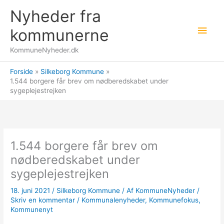
Gå
Nyheder fra
til
Hov
indholdet
kommunerne
KommuneNyheder.dk
Forside
Silkeborg Kommune
1.544 borgere får brev om nødberedskabet under
sygeplejestrejken
1.544 borgere får brev om
nødberedskabet under
sygeplejestrejken
18. juni 2021
/
Silkeborg Kommune
/ Af
KommuneNyheder
/
Skriv en kommentar
/
Kommunalenyheder
,
Kommunefokus
,
Kommunenyt