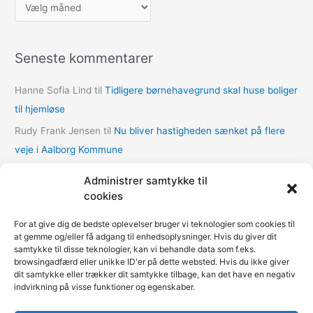
A
r
k
Seneste kommentarer
i
v
Hanne Sofia Lind
til
Tidligere børnehavegrund skal huse boliger
e
til hjemløse
r
Rudy Frank Jensen
til
Nu bliver hastigheden sænket på flere
veje i Aalborg Kommune
lasse
til
Nu bliver hastigheden sænket på flere veje i Aalborg
Administrer samtykke til
Kommune
cookies
Thomas Dalum Lindvang
til
Supplerende undersøgelse vedr.
For at give dig de bedste oplevelser bruger vi teknologier som cookies til
udbygningsaftaler
at gemme og/eller få adgang til enhedsoplysninger. Hvis du giver dit
samtykke til disse teknologier, kan vi behandle data som f.eks.
Mariann Wie Svenson
til
Socialforvaltningen åbner COVID-
browsingadfærd eller unikke ID'er på dette websted. Hvis du ikke giver
nødovernatning til hjemløse i Multihallen på Amager
dit samtykke eller trækker dit samtykke tilbage, kan det have en negativ
indvirkning på visse funktioner og egenskaber.