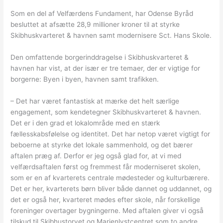
Som en del af Velfærdens Fundament, har Odense Byråd
besluttet at afsætte 28,9 millioner kroner til at styrke
Skibhuskvarteret & havnen samt modernisere Sct. Hans Skole.
Den omfattende borgerinddragelse i Skibhuskvarteret &
havnen har vist, at der især er tre temaer, der er vigtige for
borgerne: Byen i byen, havnen samt trafikken.
– Det har været fantastisk at mærke det helt særlige
engagement, som kendetegner Skibhuskvarteret & havnen.
Det er i den grad et lokalområde med en stærk
fællesskabsfølelse og identitet. Det har netop været vigtigt for
beboerne at styrke det lokale sammenhold, og det bærer
aftalen præg af. Derfor er jeg også glad for, at vi med
velfærdsaftalen først og fremmest får moderniseret skolen,
som er en af kvarterets centrale mødesteder og kulturbærere.
Det er her, kvarterets børn bliver både dannet og uddannet, og
det er også her, kvarteret mødes efter skole, når forskellige
foreninger overtager bygningerne. Med aftalen giver vi også
tilskud til Skibhustorvet og Marienlystcentret som to andre