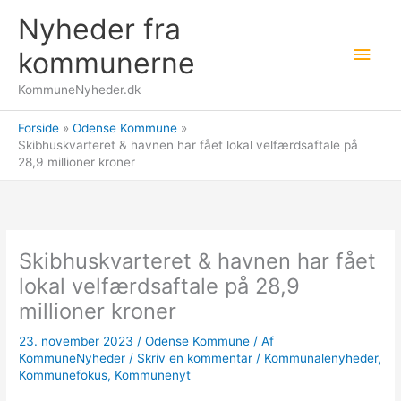
Gå
Nyheder fra
til
Hov
indholdet
kommunerne
KommuneNyheder.dk
Forside
Odense Kommune
Skibhuskvarteret & havnen har fået lokal velfærdsaftale på
28,9 millioner kroner
Skibhuskvarteret & havnen har fået
lokal velfærdsaftale på 28,9
millioner kroner
23. november 2023
/
Odense Kommune
/ Af
KommuneNyheder
/
Skriv en kommentar
/
Kommunalenyheder
,
Kommunefokus
,
Kommunenyt