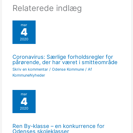
Relaterede indlæg
mar
4
2020
Coronavirus: Særlige forholdsregler for
pårørende, der har været i smitteområde
Skriv en kommentar
/
Odense Kommune
/ Af
KommuneNyheder
mar
4
2020
Ren By-klasse – en konkurrence for
Odenses skoleklasser