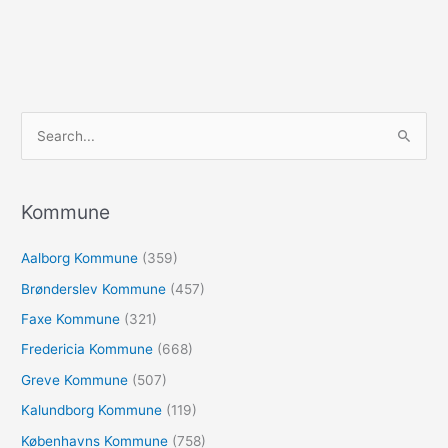
S
ø
g
e
Kommune
f
Aalborg Kommune
(359)
t
e
Brønderslev Kommune
(457)
r
Faxe Kommune
(321)
:
Fredericia Kommune
(668)
Greve Kommune
(507)
Kalundborg Kommune
(119)
Københavns Kommune
(758)