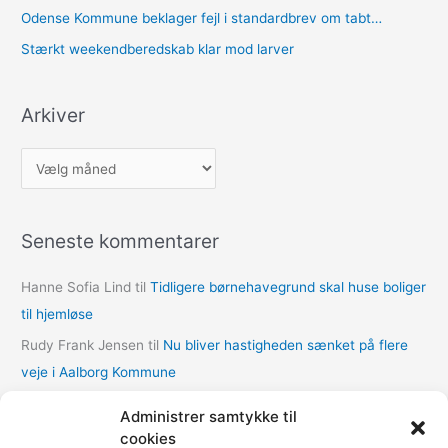
Odense Kommune beklager fejl i standardbrev om tabt…
Stærkt weekendberedskab klar mod larver
Arkiver
A
r
k
Seneste kommentarer
i
v
Hanne Sofia Lind
til
Tidligere børnehavegrund skal huse boliger
e
til hjemløse
r
Rudy Frank Jensen
til
Nu bliver hastigheden sænket på flere
veje i Aalborg Kommune
lasse
til
Nu bliver hastigheden sænket på flere veje i Aalborg
Administrer samtykke til
Kommune
cookies