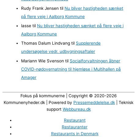
e
Rudy Frank Jensen
til
Nu bliver hastigheden sænket
r
på flere veje i Aalborg Kommune
lasse
til
Nu bliver hastigheden sænket på flere veje i
Aalborg Kommune
Thomas Dalum Lindvang
til
Supplerende
undersøgelse vedr. udbygningsaftaler
Mariann Wie Svenson
til
Socialforvaltningen åbner
COVID-nødovernatning til hjemløse i Multihallen på
Amager
Fokus på kommunerne | Copyright © 2020-2026
Kommunenyheder.dk | Powered by
Pressemeddelelse.dk
| Teknisk
support
Webbureau.dk
Restaurant
Restauranter
Restaurants in Denmark