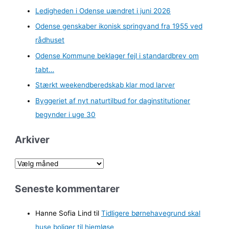
Ledigheden i Odense uændret i juni 2026
Odense genskaber ikonisk springvand fra 1955 ved
rådhuset
Odense Kommune beklager fejl i standardbrev om
tabt…
Stærkt weekendberedskab klar mod larver
Byggeriet af nyt naturtilbud for daginstitutioner
begynder i uge 30
Arkiver
A
r
Seneste kommentarer
k
i
Hanne Sofia Lind
til
Tidligere børnehavegrund skal
v
huse boliger til hjemløse