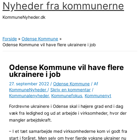
Nyheder fra kommunerne
Gå
til
KommuneNyheder.dk
indholdet
Hovedmenu
Forside
Odense Kommune
Odense Kommune vil have flere ukrainere i job
Odense Kommune vil have flere
ukrainere i job
27. september 2022
/
Odense Kommune
/ Af
KommuneNyheder
/
Skriv en kommentar
/
Kommunalenyheder
,
Kommunefokus
,
Kommunenyt
Fordrevne ukrainere i Odense skal i højere grad end i dag
væk fra ledighed og ud at arbejde i virksomheder, hvor der
mangler arbejdskraft.
– I et tæt samarbejde med virksomhederne kom vi godt fra
start i foråret. Men selv om hver fjerde voksne ukrainer nu