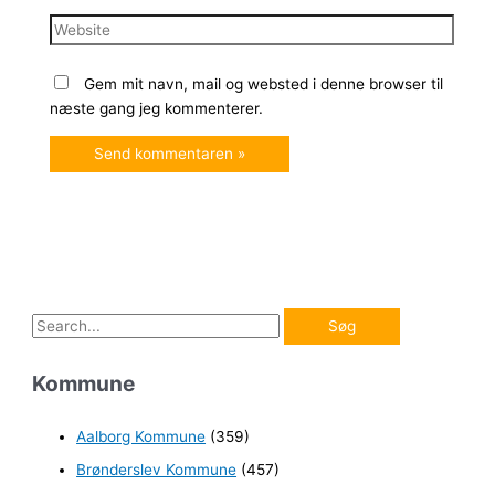
Website
Gem mit navn, mail og websted i denne browser til
næste gang jeg kommenterer.
S
ø
Kommune
g
e
Aalborg Kommune
(359)
f
Brønderslev Kommune
(457)
t