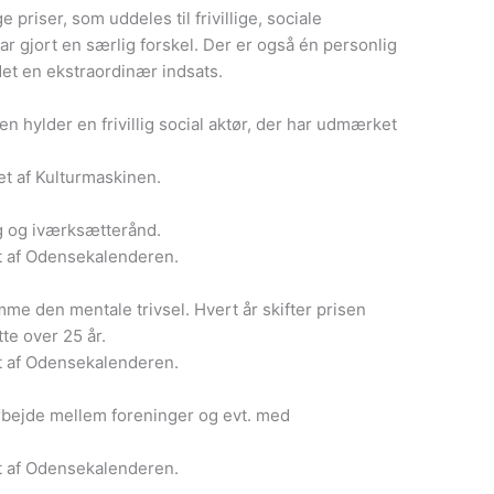
 priser, som uddeles til frivillige, sociale
 har gjort en særlig forskel. Der er også én personlig
 ydet en ekstraordinær indsats.
hylder en frivillig social aktør, der har udmærket
t af Kulturmaskinen.
og iværksætterånd.
t af Odensekalenderen.
e den mentale trivsel. Hvert år skifter prisen
te over 25 år.
t af Odensekalenderen.
bejde mellem foreninger og evt. med
t af Odensekalenderen.