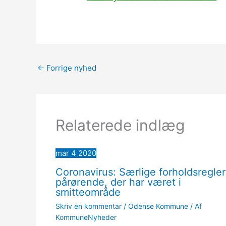
←
Forrige nyhed
Relaterede indlæg
mar
4
2020
Coronavirus: Særlige forholdsregler
pårørende, der har været i
smitteområde
Skriv en kommentar
/
Odense Kommune
/ Af
KommuneNyheder