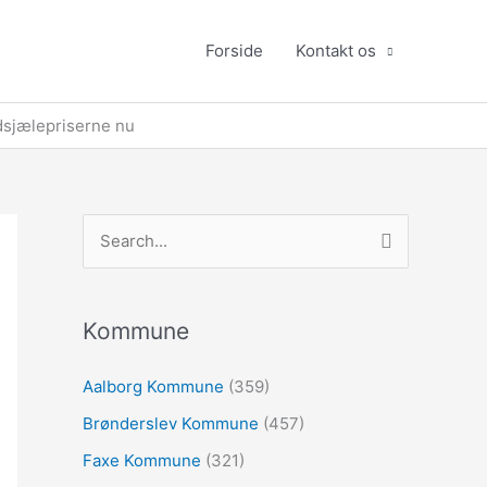
Forside
Kontakt os
ildsjælepriserne nu
S
ø
g
e
Kommune
f
Aalborg Kommune
(359)
t
Brønderslev Kommune
(457)
e
r
Faxe Kommune
(321)