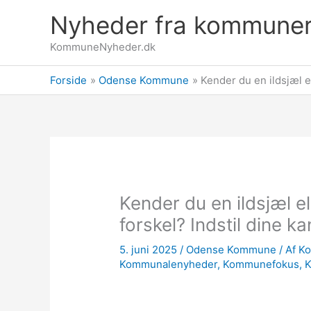
Gå
Nyheder fra kommune
til
indholdet
KommuneNyheder.dk
Forside
Odense Kommune
Kender du en ildsjæl el
Kender du en ildsjæl el
forskel? Indstil dine ka
5. juni 2025
/
Odense Kommune
/ Af
K
Kommunalenyheder
,
Kommunefokus
,