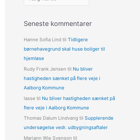
r
k
Seneste kommentarer
i
v
Hanne Sofia Lind
til
Tidligere
e
børnehavegrund skal huse boliger til
r
hjemløse
Rudy Frank Jensen
til
Nu bliver
hastigheden sænket på flere veje i
Aalborg Kommune
lasse
til
Nu bliver hastigheden sænket på
flere veje i Aalborg Kommune
Thomas Dalum Lindvang
til
Supplerende
undersøgelse vedr. udbygningsaftaler
Mariann Wie Svenson
til