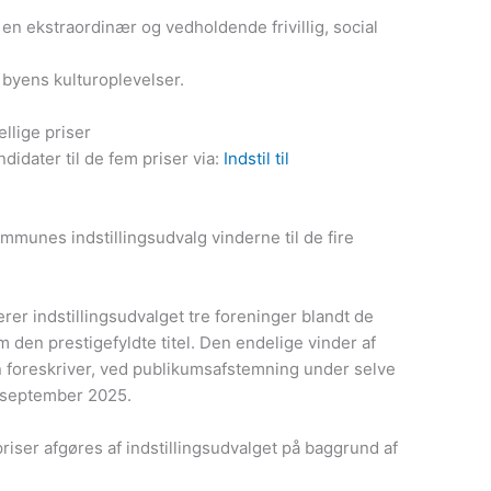
n ekstraordinær og vedholdende frivillig, social
f byens kulturoplevelser.
ellige priser
ndidater til de fem priser via:
Indstil til
mmunes indstillingsudvalg vinderne til de fire
rer indstillingsudvalget tre foreninger blandt de
m den prestigefyldte titel. Den endelige vinder af
n foreskriver, ved publikumsafstemning under selve
6. september 2025.
riser afgøres af indstillingsudvalget på baggrund af