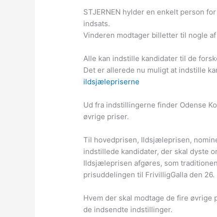
STJERNEN hylder en enkelt person for e
indsats.
Vinderen modtager billetter til nogle a
Alle kan indstille kandidater til de forsk
Det er allerede nu muligt at indstille ka
ildsjælepriserne
Ud fra indstillingerne finder Odense Ko
øvrige priser.
Til hovedprisen, Ildsjæleprisen, nomine
indstillede kandidater, der skal dyste o
Ildsjæleprisen afgøres, som traditione
prisuddelingen til FrivilligGalla den 2
Hvem der skal modtage de fire øvrige p
de indsendte indstillinger.