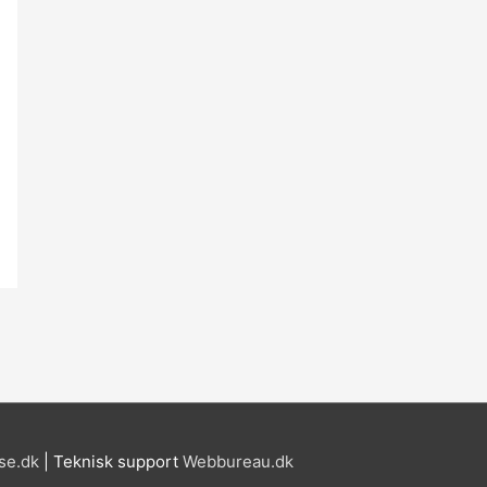
se.dk
| Teknisk support
Webbureau.dk