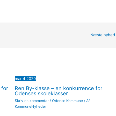
Næste nyhed
mar
4
2020
 for
Ren By-klasse – en konkurrence for
Odenses skoleklasser
Skriv en kommentar
/
Odense Kommune
/ Af
KommuneNyheder