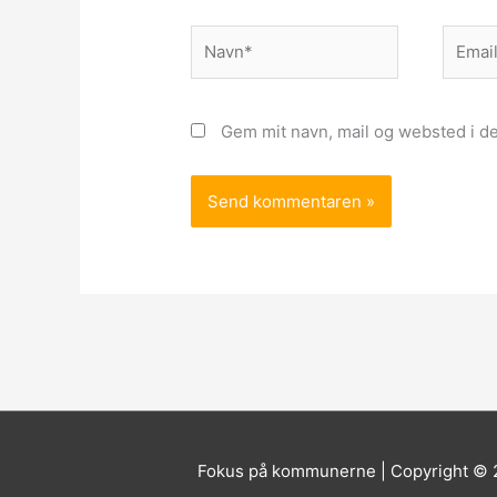
Navn*
Email*
Gem mit navn, mail og websted i d
Fokus på kommunerne | Copyright ©