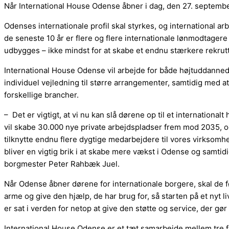
Når International House Odense åbner i dag, den 27. september,
Odenses internationale profil skal styrkes, og international ar
de seneste 10 år er flere og flere internationale lønmodtagere
udbygges – ikke mindst for at skabe et endnu stærkere rekru
International House Odense vil arbejde for både højtuddannede
individuel vejledning til større arrangementer, samtidig med a
forskellige brancher.
– Det er vigtigt, at vi nu kan slå dørene op til et international
vil skabe 30.000 nye private arbejdspladser frem mod 2035, og 
tilknytte endnu flere dygtige medarbejdere til vores virksomh
bliver en vigtig brik i at skabe mere vækst i Odense og samtid
borgmester Peter Rahbæk Juel.
Når Odense åbner dørene for internationale borgere, skal de
arme og give den hjælp, de har brug for, så starten på et nyt l
er sat i verden for netop at give den støtte og service, der gør
International House Odense er et tæt samarbejde mellem tre fo