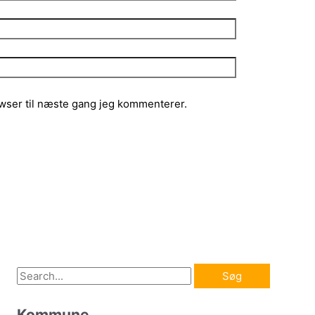
wser til næste gang jeg kommenterer.
S
ø
Kommune