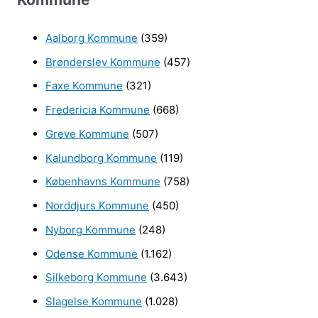
g
e
Aalborg Kommune
(359)
f
Brønderslev Kommune
(457)
t
e
Faxe Kommune
(321)
r
Fredericia Kommune
(668)
:
Greve Kommune
(507)
Kalundborg Kommune
(119)
Københavns Kommune
(758)
Norddjurs Kommune
(450)
Nyborg Kommune
(248)
Odense Kommune
(1.162)
Silkeborg Kommune
(3.643)
Slagelse Kommune
(1.028)