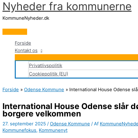
Nyheder fra kommunerne
Gå
til
KommuneNyheder.dk
indholdet
Hovedmenu
Forside
Kontakt os
Privatlivspolitik
Cookiepolitik (EU)
Forside
Odense Kommune
International House Odense sl
International House Odense slår d
borgere velkommen
27. september 2025
/
Odense Kommune
/ Af
KommuneNyhed
Kommunefokus
,
Kommunenyt