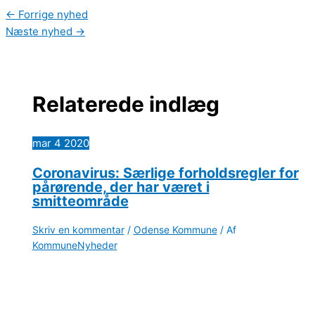
←
Forrige nyhed
Næste nyhed
→
Relaterede indlæg
mar
4
2020
Coronavirus: Særlige forholdsregler for
pårørende, der har været i
smitteområde
Skriv en kommentar
/
Odense Kommune
/ Af
KommuneNyheder