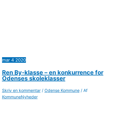
mar
4
2020
Ren By-klasse – en konkurrence for
Odenses skoleklasser
Skriv en kommentar
/
Odense Kommune
/ Af
KommuneNyheder