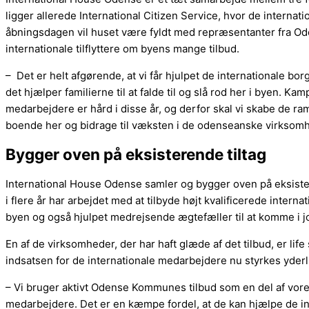
ligger allerede International Citizen Service, hvor de interna
åbningsdagen vil huset være fyldt med repræsentanter fra Odense
internationale tilflyttere om byens mange tilbud.
– Det er helt afgørende, at vi får hjulpet de internationale b
det hjælper familierne til at falde til og slå rod her i byen. 
medarbejdere er hård i disse år, og derfor skal vi skabe de ramme
boende her og bidrage til væksten i de odenseanske virksomh
Bygger oven på eksisterende tiltag
International House Odense samler og bygger oven på eksist
i flere år har arbejdet med at tilbyde højt kvalificerede internat
byen og også hjulpet medrejsende ægtefæller til at komme i j
En af de virksomheder, der har haft glæde af det tilbud, er l
indsatsen for de internationale medarbejdere nu styrkes yderl
– Vi bruger aktivt Odense Kommunes tilbud som en del af vores
medarbejdere. Det er en kæmpe fordel, at de kan hjælpe de in