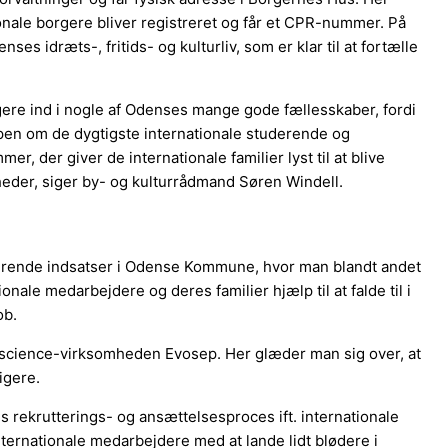
tionale borgere bliver registreret og får et CPR-nummer. På
s idræts-, fritids- og kulturliv, som er klar til at fortælle
orgere ind i nogle af Odenses mange gode fællesskaber, fordi
Kampen om de dygtigste internationale studerende og
r, der giver de internationale familier lyst til at blive
eder, siger by- og kulturrådmand Søren Windell.
erende indsatser i Odense Kommune, hvor man blandt andet
ionale medarbejdere og deres familier hjælp til at falde til i
ob.
ife science-virksomheden Evosep. Her glæder man sig over, at
igere.
 rekrutterings- og ansættelsesproces ift. internationale
ternationale medarbejdere med at lande lidt blødere i