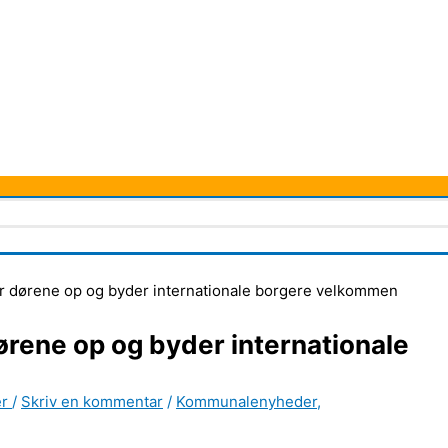
år dørene op og byder internationale borgere velkommen
ørene op og byder internationale
er
/
Skriv en kommentar
/
Kommunalenyheder
,