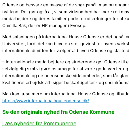
Odense og besvare en masse af de spørgsmål, man nu engang har
nyt land. Det gør også at, vi som virksomhed har mere ro i ma
medarbejdere og deres familier gode forudsætninger for at kunne
Camilla Bak, der er HR manager i Evosep.
Med satsningen på International House Odense er det også ta
Universitet, fordi det kan blive en stor gevinst for byens væks
internationale dimittender vælger at blive i Odense og starte d
– Internationale medarbejdere og studerende gør Odense til 
selvfølgelig skal vi gøre os umage for at være gode værter og 
internationale og de odenseanske virksomheder, som får glæde a
kvalificeret arbejdskraft, siger beskæftigelses- og socialråd
Man kan læse mere om International House Odense og tilbudden
https://www.internationalhouseodense.dk/
Se den originale nyhed fra Odense Kommune
Læs nyheder fra kommunerne