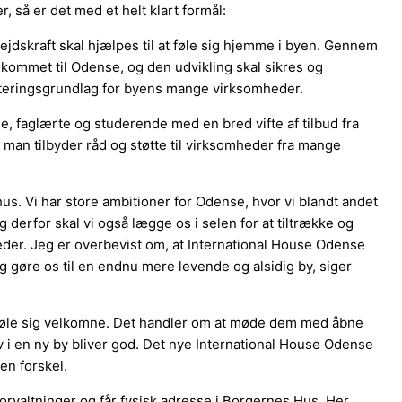
 så er det med et helt klart formål:
bejdskraft skal hjælpes til at føle sig hjemme i byen. Gennem
 kommet til Odense, og den udvikling skal sikres og
tteringsgrundlag for byens mange virksomheder.
, faglærte og studerende med en bred vifte af tilbud fra
t man tilbyder råd og støtte til virksomheder fra mange
t hus. Vi har store ambitioner for Odense, hvor vi blandt andet
derfor skal vi også lægge os i selen for at tiltrække og
eder. Jeg er overbevist om, at International House Odense
ig gøre os til en endnu mere levende og alsidig by, siger
 føle sig velkomne. Det handler om at møde dem med åbne
iv i en ny by bliver god. Det nye International House Odense
 en forskel.
rvaltninger og får fysisk adresse i Borgernes Hus. Her