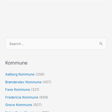
S
ø
g
e
Kommune
f
Aalborg Kommune
(359)
t
e
Brønderslev Kommune
(457)
r
Faxe Kommune
(321)
:
Fredericia Kommune
(668)
Greve Kommune
(507)