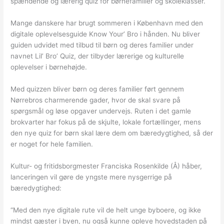
spændende og lærerig quiz for børnefamilier og skoleklasser.
Mange danskere har brugt sommeren i København med den
digitale oplevelsesguide Know Your’ Bro i hånden. Nu bliver
guiden udvidet med tilbud til børn og deres familier under
navnet Lil’ Bro’ Quiz, der tilbyder lærerige og kulturelle
oplevelser i børnehøjde.
Med quizzen bliver børn og deres familier ført gennem
Nørrebros charmerende gader, hvor de skal svare på
spørgsmål og løse opgaver undervejs. Ruten i det gamle
brokvarter har fokus på de skjulte, lokale fortællinger, mens
den nye quiz for børn skal lære dem om bæredygtighed, så der
er noget for hele familien.
Kultur- og fritidsborgmester Franciska Rosenkilde (Å) håber,
lanceringen vil gøre de yngste mere nysgerrige på
bæredygtighed:
“Med den nye digitale rute vil de helt unge byboere, og ikke
mindst gæster i byen, nu også kunne opleve hovedstaden på