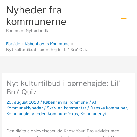
Gå
Nyheder fra
til
Hov
indholdet
kommunerne
KommuneNyheder.dk
Forside
Københavns Kommune
Nyt kulturtilbud i børnehøjde: Lil’ Bro’ Quiz
Nyt kulturtilbud i børnehøjde: Lil’
Bro’ Quiz
20. august 2020
/
Københavns Kommune
/ Af
KommuneNyheder
/
Skriv en kommentar
/
Danske kommuner
,
Kommunalenyheder
,
Kommunefokus
,
Kommunenyt
Den digitale oplevelsesguide Know Your’ Bro udvider med