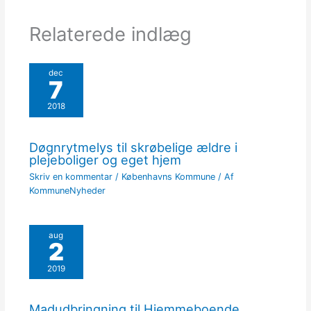
Relaterede indlæg
dec
7
2018
Døgnrytmelys til skrøbelige ældre i
plejeboliger og eget hjem
Skriv en kommentar
/
Københavns Kommune
/ Af
KommuneNyheder
aug
2
2019
Madudbringning til Hjemmeboende