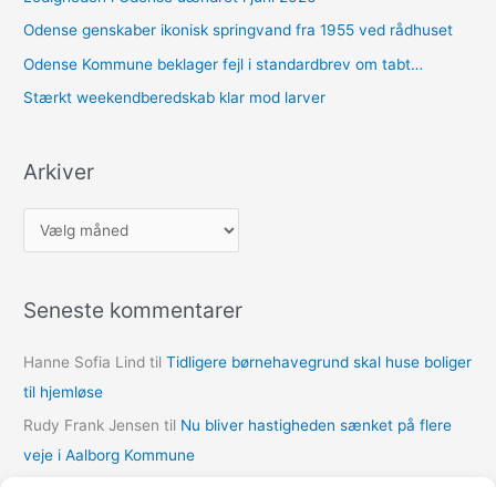
Odense genskaber ikonisk springvand fra 1955 ved rådhuset
Odense Kommune beklager fejl i standardbrev om tabt…
Stærkt weekendberedskab klar mod larver
Arkiver
A
r
k
Seneste kommentarer
i
v
Hanne Sofia Lind
til
Tidligere børnehavegrund skal huse boliger
e
til hjemløse
r
Rudy Frank Jensen
til
Nu bliver hastigheden sænket på flere
veje i Aalborg Kommune
lasse
til
Nu bliver hastigheden sænket på flere veje i Aalborg