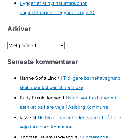
Byggeriet af nyt naturtilbud for
daginstitutioner begynder i uge 30
Arkiver
A
r
Seneste kommentarer
k
i
Hanne Sofia Lind
til
Tidligere børnehavegrund
v
skal huse boliger til hjemløse
e
Rudy Frank Jensen
til
Nu bliver hastigheden
r
sænket på flere veje i Aalborg Kommune
lasse
til
Nu bliver hastigheden sænket på flere
veje i Aalborg Kommune
Thomas Dalum Lindvang
til
Supplerende