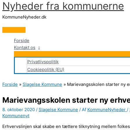
Nyheder fra kommunerne
Gå
til
KommuneNyheder.dk
indholdet
Hovedmenu
Forside
Kontakt os
Privatlivspolitik
Cookiepolitik (EU)
Forside
Slagelse Kommune
Marievangsskolen starter ny erh
Marievangsskolen starter ny erhver
8. oktober 2020
/
Slagelse Kommune
/ Af
KommuneNyheder
/
Kommunenyt
Erhvervslinjen skal skabe en tættere tilknytning mellem folke