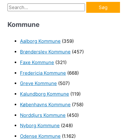
S
ø
Kommune
g
e
Aalborg Kommune
(359)
f
Brønderslev Kommune
(457)
t
e
Faxe Kommune
(321)
r
Fredericia Kommune
(668)
:
Greve Kommune
(507)
Kalundborg Kommune
(119)
Københavns Kommune
(758)
Norddjurs Kommune
(450)
Nyborg Kommune
(248)
Odense Kommune
(1.162)