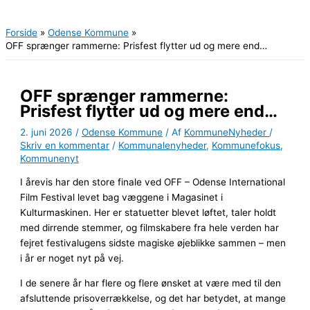
Hovedmenu
Forside
Odense Kommune
OFF sprænger rammerne: Prisfest flytter ud og mere end…
OFF sprænger rammerne:
Prisfest flytter ud og mere end…
2. juni 2026
/
Odense Kommune
/ Af
KommuneNyheder
/
Skriv en kommentar
/
Kommunalenyheder
,
Kommunefokus
,
Kommunenyt
I årevis har den store finale ved OFF – Odense International
Film Festival levet bag væggene i Magasinet i
Kulturmaskinen. Her er statuetter blevet løftet, taler holdt
med dirrende stemmer, og filmskabere fra hele verden har
fejret festivalugens sidste magiske øjeblikke sammen – men
i år er noget nyt på vej.
I de senere år har flere og flere ønsket at være med til den
afsluttende prisoverrækkelse, og det har betydet, at mange