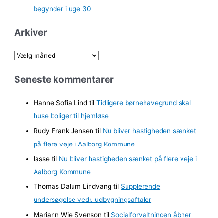
begynder i uge 30
Arkiver
A
r
Seneste kommentarer
k
i
Hanne Sofia Lind
til
Tidligere børnehavegrund skal
v
huse boliger til hjemløse
e
Rudy Frank Jensen
til
Nu bliver hastigheden sænket
r
på flere veje i Aalborg Kommune
lasse
til
Nu bliver hastigheden sænket på flere veje i
Aalborg Kommune
Thomas Dalum Lindvang
til
Supplerende
undersøgelse vedr. udbygningsaftaler
Mariann Wie Svenson
til
Socialforvaltningen åbner