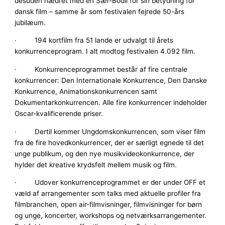
desuden hædret med en Sær-Bodil for sin betydning for
dansk film – samme år som festivalen fejrede 50-års
jubilæum.
· 194 kortfilm fra 51 lande er udvalgt til årets
konkurrenceprogram. I alt modtog festivalen 4.092 film.
· Konkurrenceprogrammet består af fire centrale
konkurrencer: Den Internationale Konkurrence, Den Danske
Konkurrence, Animationskonkurrencen samt
Dokumentarkonkurrencen. Alle fire konkurrencer indeholder
Oscar-kvalificerende priser.
· Dertil kommer Ungdomskonkurrencen, som viser film
fra de fire hovedkonkurrencer, der er særligt egnede til det
unge publikum, og den nye musikvideokonkurrence, der
hylder det kreative krydsfelt mellem musik og film.
· Udover konkurrenceprogrammet er der under OFF et
væld af arrangementer som talks med aktuelle profiler fra
filmbranchen, open air-filmvisninger, filmvisninger for børn
og unge, koncerter, workshops og netværksarrangementer.