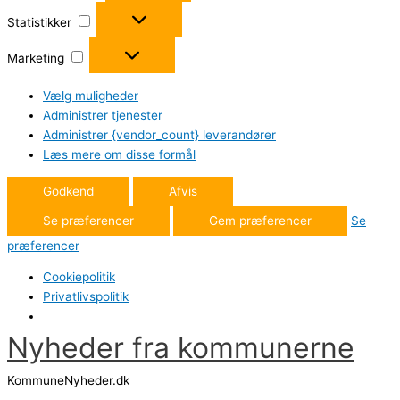
Statistikker
Statistikker
Marketing
Marketing
Vælg muligheder
Administrer tjenester
Administrer {vendor_count} leverandører
Læs mere om disse formål
Godkend
Afvis
Se præferencer
Gem præferencer
Se
præferencer
Cookiepolitik
Privatlivspolitik
Nyheder fra kommunerne
Gå
til
KommuneNyheder.dk
indholdet