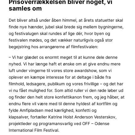
Prisoverrækkelsen bliver noget, vi
samles om
Det bliver altså under åben himmel, at årets statuetter skal
finde nye hænder, jubel skal brede sig mellem bygningerne,
og festivalugen skal rundes af lige dér, hvor byen og
festivalen mødes, og det vækker naturligvis også stor
begejstring hos arrangørerne af filmfestivalen:
– Vi har glædet os enormt meget til at kunne dele denne
nyhed. Vi har længe haft et ønske om at give endnu mere
luft under vingerne til vores store awardshow, som vi
oplever en kæmpe interesse for at deltage i både fra
filmhold, ledsagere, publikum og vores frivillige – og det har
vi nu fået mulighed for. Som altid ruller vi den røde løber ud
og finder den helt store konfettikanon frem, og jeg håber, at
endnu flere vil være med til denne hyldest af kortfilm og
fylde Amfipladsen med kærlighed, konfetti og
klapsalver, fortæller Katrine Holst Anderson Vesterskov,
projektleder og programansvarlig ved OFF – Odense
International Film Festival.