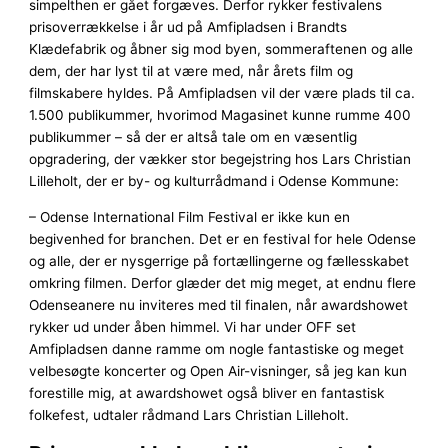
simpelthen er gået forgæves. Derfor rykker festivalens
prisoverrækkelse i år ud på Amfipladsen i Brandts
Klædefabrik og åbner sig mod byen, sommeraftenen og alle
dem, der har lyst til at være med, når årets film og
filmskabere hyldes. På Amfipladsen vil der være plads til ca.
1.500 publikummer, hvorimod Magasinet kunne rumme 400
publikummer – så der er altså tale om en væsentlig
opgradering, der vækker stor begejstring hos Lars Christian
Lilleholt, der er by- og kulturrådmand i Odense Kommune:
– Odense International Film Festival er ikke kun en
begivenhed for branchen. Det er en festival for hele Odense
og alle, der er nysgerrige på fortællingerne og fællesskabet
omkring filmen. Derfor glæder det mig meget, at endnu flere
Odenseanere nu inviteres med til finalen, når awardshowet
rykker ud under åben himmel. Vi har under OFF set
Amfipladsen danne ramme om nogle fantastiske og meget
velbesøgte koncerter og Open Air-visninger, så jeg kan kun
forestille mig, at awardshowet også bliver en fantastisk
folkefest, udtaler rådmand Lars Christian Lilleholt.