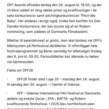
OFF Awards afholdes lørdag den 29. august kl. 19.00, og der
vil blive uddelt en lang række priser og kvalificeringer i de
seks konkurrencer samt pitchingkonkurrencen “Pitch Me
Baby”. Her afsløres i øvrigt også, hvilke fem kortfilm fra Den
Danske Konkurrence, der kan bryste sig af en Robert-
nominering, som uddeles af Danmarks Filmakademi.
Billetter til awardshowet er gratis, men skal bookes via OFF’s
billetsystem på filmfestival.dk/billetter. Vi offentliggør hele
festivalprogrammet og åbner samtidig for billetsalget tirsdag
den 9. juni kl. 09.00. Partoutbilletter kan allerede nu købes
via hjemmesiden.
Fakta om OFF26
· OFF26 finder sted i uge 35 – mandag den 24. august
til søndag den 30. august – i hjertet af Odense.
· OFF – Odense International Film Festival er Danmarks
ældste og eneste Oscar-, EFA-, BAFTA- og Robert-
kvalificerende filmfestival. I 2025 blev kortfilmfestivalen