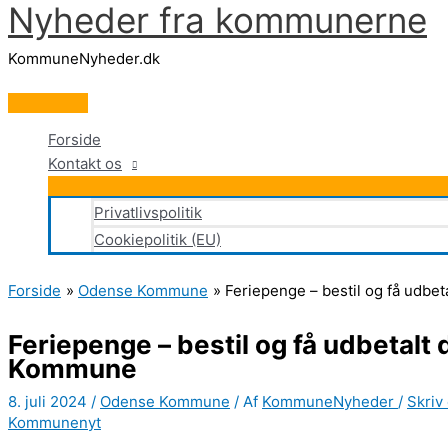
Nyheder fra kommunerne
Gå
til
KommuneNyheder.dk
indholdet
Hovedmenu
Forside
Kontakt os
Privatlivspolitik
Cookiepolitik (EU)
Forside
Odense Kommune
Feriepenge – bestil og få udbe
Feriepenge – bestil og få udbetalt
Kommune
8. juli 2024
/
Odense Kommune
/ Af
KommuneNyheder
/
Skriv
Kommunenyt