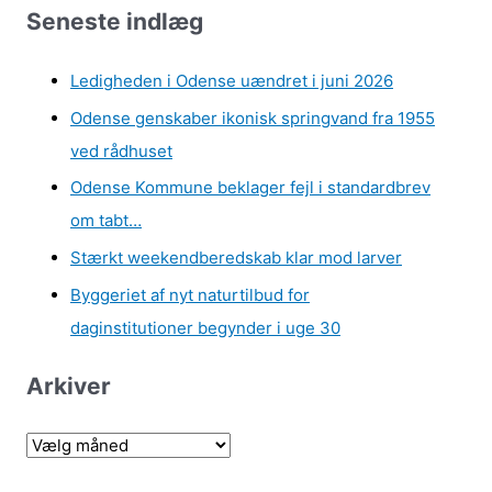
Seneste indlæg
Ledigheden i Odense uændret i juni 2026
Odense genskaber ikonisk springvand fra 1955
ved rådhuset
Odense Kommune beklager fejl i standardbrev
om tabt…
Stærkt weekendberedskab klar mod larver
Byggeriet af nyt naturtilbud for
daginstitutioner begynder i uge 30
Arkiver
A
r