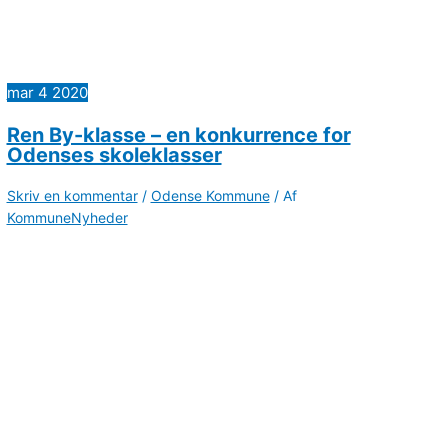
mar
4
2020
Ren By-klasse – en konkurrence for
Odenses skoleklasser
Skriv en kommentar
/
Odense Kommune
/ Af
KommuneNyheder