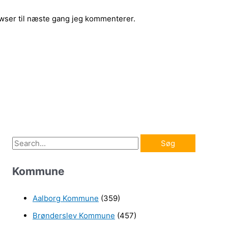
wser til næste gang jeg kommenterer.
S
ø
Kommune
g
e
Aalborg Kommune
(359)
f
Brønderslev Kommune
(457)
t