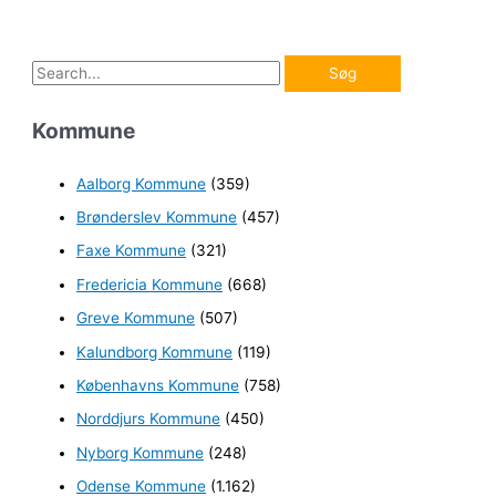
S
ø
Kommune
g
e
Aalborg Kommune
(359)
f
Brønderslev Kommune
(457)
t
e
Faxe Kommune
(321)
r
Fredericia Kommune
(668)
:
Greve Kommune
(507)
Kalundborg Kommune
(119)
Københavns Kommune
(758)
Norddjurs Kommune
(450)
Nyborg Kommune
(248)
Odense Kommune
(1.162)