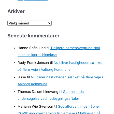
Arkiver
A
r
Seneste kommentarer
k
i
Hanne Sofia Lind
til
Tidligere børnehavegrund skal
v
huse boliger til hjemløse
e
Rudy Frank Jensen
til
Nu bliver hastigheden sænket
r
på flere veje i Aalborg Kommune
lasse
til
Nu bliver hastigheden sænket på flere veje i
Aalborg Kommune
Thomas Dalum Lindvang
til
Supplerende
undersøgelse vedr. udbygningsaftaler
Mariann Wie Svenson
til
Socialforvaltningen åbner
COVID-nødovernatning til hjemløse i Multihallen på