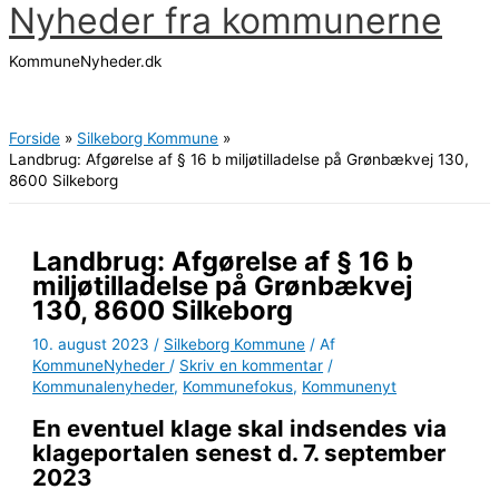
Nyheder fra kommunerne
Gå
til
KommuneNyheder.dk
indholdet
Hovedmenu
Forside
Silkeborg Kommune
Landbrug: Afgørelse af § 16 b miljøtilladelse på Grønbækvej 130,
8600 Silkeborg
Landbrug: Afgørelse af § 16 b
miljøtilladelse på Grønbækvej
130, 8600 Silkeborg
10. august 2023
/
Silkeborg Kommune
/ Af
KommuneNyheder
/
Skriv en kommentar
/
Kommunalenyheder
,
Kommunefokus
,
Kommunenyt
En eventuel klage skal indsendes via
klageportalen senest d. 7. september
2023