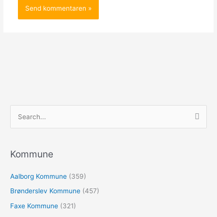
S
ø
g
e
Kommune
f
Aalborg Kommune
(359)
t
e
Brønderslev Kommune
(457)
r
Faxe Kommune
(321)
: