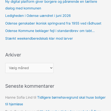
Ny digital platform giver borgere og pårørende en tættere
dialog med kommunen
Ledigheden i Odense uændret i juni 2026
Odense genskaber ikonisk springvand fra 1955 ved rådhuset
Odense Kommune beklager fejl i standardbrev om tabt…
Stærkt weekendberedskab klar mod larver
Arkiver
A
r
k
Seneste kommentarer
i
v
Hanne Sofia Lind
til
Tidligere børnehavegrund skal huse boliger
e
til hjemløse
r