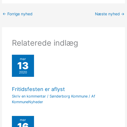
←
Forrige nyhed
Næste nyhed
→
Relaterede indlæg
mar
13
2020
Fritidsfesten er aflyst
Skriv en kommentar
/
Sønderborg Kommune
/ Af
KommuneNyheder
mar
16