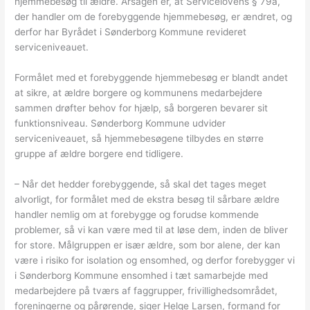
hjemmebesøg til ældre. Årsagen er, at Servicelovens § 79a,
der handler om de forebyggende hjemmebesøg, er ændret, og
derfor har Byrådet i Sønderborg Kommune revideret
serviceniveauet.
Formålet med et forebyggende hjemmebesøg er blandt andet
at sikre, at ældre borgere og kommunens medarbejdere
sammen drøfter behov for hjælp, så borgeren bevarer sit
funktionsniveau. Sønderborg Kommune udvider
serviceniveauet, så hjemmebesøgene tilbydes en større
gruppe af ældre borgere end tidligere.
– Når det hedder forebyggende, så skal det tages meget
alvorligt, for formålet med de ekstra besøg til sårbare ældre
handler nemlig om at forebygge og forudse kommende
problemer, så vi kan være med til at løse dem, inden de bliver
for store. Målgruppen er især ældre, som bor alene, der kan
være i risiko for isolation og ensomhed, og derfor forebygger vi
i Sønderborg Kommune ensomhed i tæt samarbejde med
medarbejdere på tværs af faggrupper, frivillighedsområdet,
foreningerne og pårørende, siger Helge Larsen, formand for