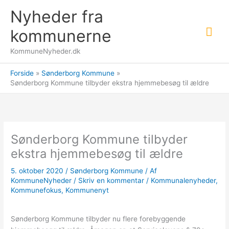
Gå
Nyheder fra
til
Hov
indholdet
kommunerne
KommuneNyheder.dk
Forside
Sønderborg Kommune
Sønderborg Kommune tilbyder ekstra hjemmebesøg til ældre
Sønderborg Kommune tilbyder
ekstra hjemmebesøg til ældre
5. oktober 2020
/
Sønderborg Kommune
/ Af
KommuneNyheder
/
Skriv en kommentar
/
Kommunalenyheder
,
Kommunefokus
,
Kommunenyt
Sønderborg Kommune tilbyder nu flere forebyggende