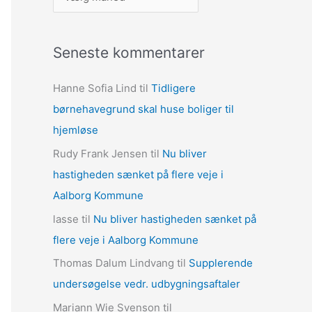
r
k
Seneste kommentarer
i
v
Hanne Sofia Lind
til
Tidligere
e
børnehavegrund skal huse boliger til
r
hjemløse
Rudy Frank Jensen
til
Nu bliver
hastigheden sænket på flere veje i
Aalborg Kommune
lasse
til
Nu bliver hastigheden sænket på
flere veje i Aalborg Kommune
Thomas Dalum Lindvang
til
Supplerende
undersøgelse vedr. udbygningsaftaler
Mariann Wie Svenson
til