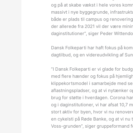
og på at skabe vækst i hele vores komm
massivt i nye byggegrunde, infrastruktu
både er plads til campus og renovering 
der allerede fra 2021 vil der være min
daginstitutioner”, siger Peder Wittend
Dansk Folkeparti har haft fokus på ko
dagtilbud, og en videreudvikling af S
”I Dansk Folkeparti er vi glade for bud
med flere hænder og fokus på hjemlighe
klippekortsmodel i samarbejde med sen
aflastningspladser, og at vi nytænker 
brug for støtte i hverdagen. Corona har
og i daginstitutioner, vi har afsat 10,7 
stort aktiv for byen, hvor vi nu renove
en cykelsti på Røde Banke, og at vi nu 
Voss-grunden”, siger gruppeformand fo