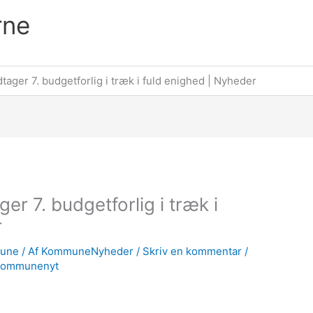
rne
tager 7. budgetforlig i træk i fuld enighed | Nyheder
er 7. budgetforlig i træk i
r
mune
/ Af
KommuneNyheder
/
Skriv en kommentar
/
Kommunenyt