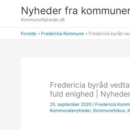
Gå
Nyheder fra kommune
til
indholdet
KommuneNyheder.dk
Forside
Fredericia Kommune
Fredericia byråd ved
Fredericia byråd vedtag
fuld enighed | Nyhede
25. september 2020
/
Fredericia Kom
Kommunalenyheder
,
Kommunefokus
,