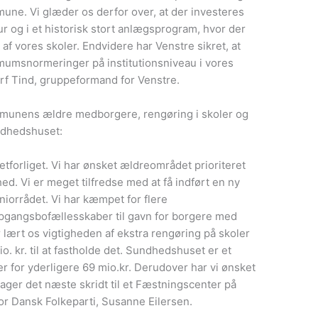
une. Vi glæder os derfor over, at der investeres
r og i et historisk stort anlægsprogram, hvor der
af vores skoler. Endvidere har Venstre sikret, at
imumsnormeringer på institutionsniveau i vores
orf Tind, gruppeformand for Venstre.
mmunens ældre medborgere, rengøring i skoler og
undhedshuset:
getforliget. Vi har ønsket ældreområdet prioriteret
d. Vi er meget tilfredse med at få indført en ny
iorrådet. Vi har kæmpet for flere
opgangsbofællesskaber til gavn for borgere med
 lært os vigtigheden af ekstra rengøring på skoler
mio. kr. til at fastholde det. Sundhedshuset er et
rer for yderligere 69 mio.kr. Derudover har vi ønsket
tager det næste skridt til et Fæstningscenter på
r Dansk Folkeparti, Susanne Eilersen.