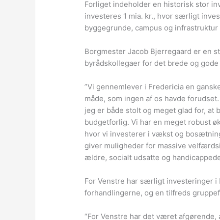
Forliget indeholder en historisk stor i
investeres 1 mia. kr., hvor særligt inve
byggegrunde, campus og infrastruktur p
Borgmester Jacob Bjerregaard er en sto
byrådskollegaer for det brede og gode
”Vi gennemlever i Fredericia en ganske
måde, som ingen af os havde forudset. D
jeg er både stolt og meget glad for, at b
budgetforlig. Vi har en meget robust øk
hvor vi investerer i vækst og bosætn
giver muligheder for massive velfærdsi
ældre, socialt udsatte og handicappede
For Venstre har særligt investeringer 
forhandlingerne, og en tilfreds grupp
“For Venstre har det været afgørende, 