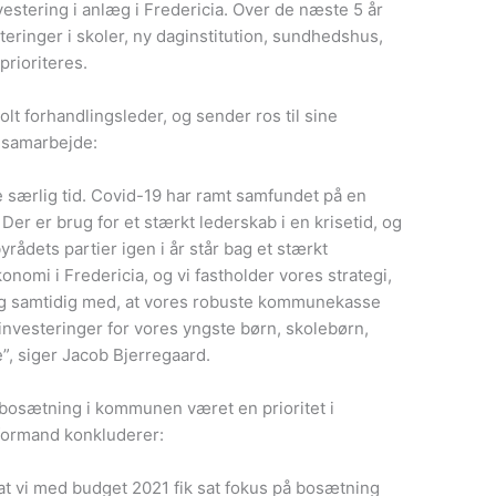
nvestering i anlæg i Fredericia. Over de næste 5 år
steringer i skoler, ny daginstitution, sundhedshus,
rioriteres.
lt forhandlingsleder, og sender ros til sine
 samarbejde:
 særlig tid. Covid-19 har ramt samfundet på en
er er brug for et stærkt lederskab i en krisetid, og
yrådets partier igen i år står bag et stærkt
onomi i Fredericia, og vi fastholder vores strategi,
ing samtidig med, at vores robuste kommunekasse
nvesteringer for vores yngste børn, skolebørn,
”, siger Jacob Bjerregaard.
i bosætning i kommunen været en prioritet i
eformand konkluderer:
at vi med budget 2021 fik sat fokus på bosætning