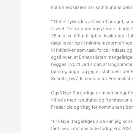
For Enhedslisten har kommunens børn o
” Det er lykkedes at lave et budget, s
trivsel. Det er gennemsyrende i budgette
25 mio. kr. årligt til løft af kvaliteten 
dage lever op til minimumsnormeringer
til initiativer som task-force-indsats o
også over, at Enhedslisten mangeårige
bygges i 2021 ved siden af Ungdommens
børn og unge, og jeg er stolt over det 
Schultz, byrådsmedlem fra Enhedsliste
Også Nye Borgerlige er med i budgetfo
tilfreds med resultatet og fremhæver sæ
Fredericia og tiltag for kommunens bø
”Fra Nye Borgerliges side kan jeg konst
fået med i det samlede forlig. Fra 2021 