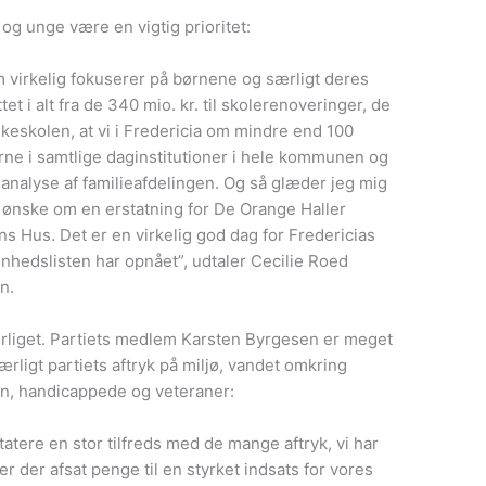
g unge være en vigtig prioritet:
om virkelig fokuserer på børnene og særligt deres
t i alt fra de 340 mio. kr. til skolerenoveringer, de
i folkeskolen, at vi i Fredericia om mindre end 100
ne i samtlige daginstitutioner i hele kommunen og
g analyse af familieafdelingen. Og så glæder jeg mig
 ønske om en erstatning for De Orange Haller
 Hus. Det er en virkelig god dag for Fredericias
Enhedslisten har opnået”, udtaler Cecilie Roed
n.
rliget. Partiets medlem Karsten Byrgesen er meget
rligt partiets aftryk på miljø, vandet omkring
rn, handicappede og veteraner:
atere en stor tilfreds med de mange aftryk, vi har
er der afsat penge til en styrket indsats for vores