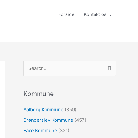
Forside
Kontakt os
S
ø
g
e
Kommune
f
Aalborg Kommune
(359)
t
Brønderslev Kommune
(457)
e
r
Faxe Kommune
(321)